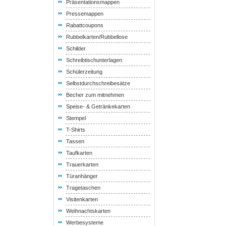
Präsentationsmappen
Pressemappen
Rabattcoupons
Rubbelkarten/Rubbellose
Schilder
Schreibtischunterlagen
Schülerzeitung
Selbstdurchschreibesätze
Becher zum mitnehmen
Speise- & Getränkekarten
Stempel
T-Shirts
Tassen
Taufkarten
Trauerkarten
Türanhänger
Tragetaschen
Visitenkarten
Weihnachtskarten
Werbesysteme