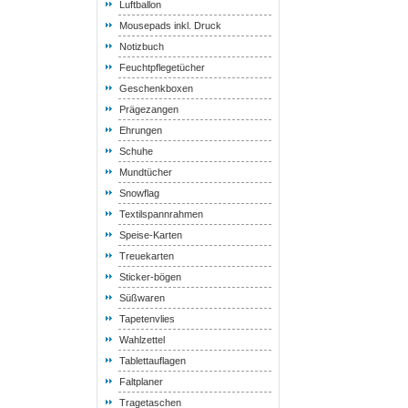
Luftballon
Mousepads inkl. Druck
Notizbuch
Feuchtpflegetücher
Geschenkboxen
Prägezangen
Ehrungen
Schuhe
Mundtücher
Snowflag
Textilspannrahmen
Speise-Karten
Treuekarten
Sticker-bögen
Süßwaren
Tapetenvlies
Wahlzettel
Tablettauflagen
Faltplaner
Tragetaschen