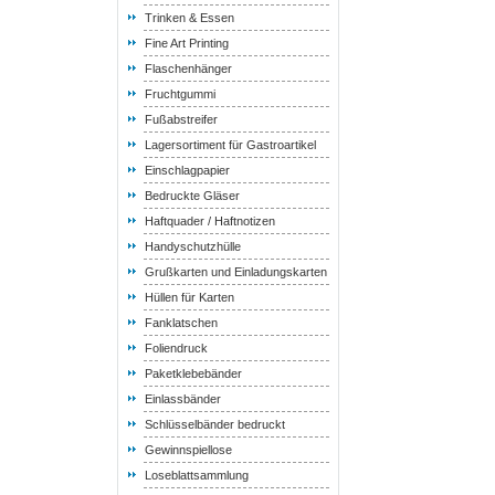
Trinken & Essen
Fine Art Printing
Flaschenhänger
Fruchtgummi
Fußabstreifer
Lagersortiment für Gastroartikel
Einschlagpapier
Bedruckte Gläser
Haftquader / Haftnotizen
Handyschutzhülle
Grußkarten und Einladungskarten
Hüllen für Karten
Fanklatschen
Foliendruck
Paketklebebänder
Einlassbänder
Schlüsselbänder bedruckt
Gewinnspiellose
Loseblattsammlung