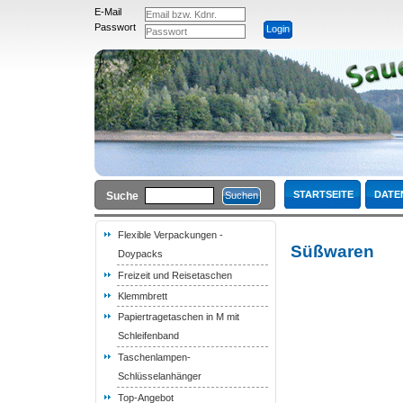
E-Mail
Passwort
STARTSEITE
DATE
Suche
Flexible Verpackungen -
Süßwaren
Doypacks
Freizeit und Reisetaschen
Klemmbrett
Papiertragetaschen in M mit
Schleifenband
Taschenlampen-
Schlüsselanhänger
Top-Angebot