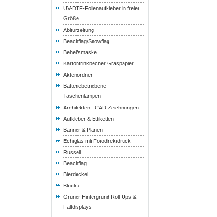
UV-DTF-Folienaufkleber in freier
Größe
Abiturzeitung
Beachflag/Snowflag
Behelfsmaske
Kartontrinkbecher Graspapier
Aktenordner
Batteriebetriebene-
Taschenlampen
Architekten-, CAD-Zeichnungen
Aufkleber & Ettiketten
Banner & Planen
Echtglas mit Fotodirektdruck
Russell
Beachflag
Bierdeckel
Blöcke
Grüner Hintergrund Roll-Ups &
Faltdisplays