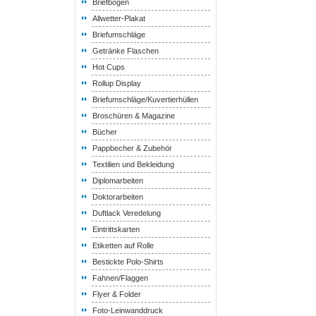
Briefbogen
Allwetter-Plakat
Briefumschläge
Getränke Flaschen
Hot Cups
Rollup Display
Briefumschläge/Kuvertierhüllen
Broschüren & Magazine
Bücher
Pappbecher & Zubehör
Textilien und Bekleidung
Diplomarbeiten
Doktorarbeiten
Duftlack Veredelung
Eintrittskarten
Etiketten auf Rolle
Bestickte Polo-Shirts
Fahnen/Flaggen
Flyer & Folder
Foto-Leinwanddruck