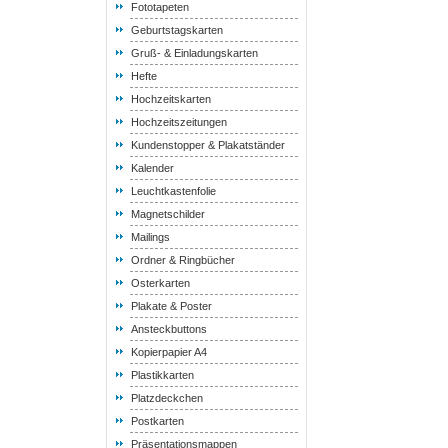
Fototapeten
Geburtstagskarten
Gruß- & Einladungskarten
Hefte
Hochzeitskarten
Hochzeitszeitungen
Kundenstopper & Plakatständer
Kalender
Leuchtkastenfolie
Magnetschilder
Mailings
Ordner & Ringbücher
Osterkarten
Plakate & Poster
Ansteckbuttons
Kopierpapier A4
Plastikkarten
Platzdeckchen
Postkarten
Präsentationsmappen