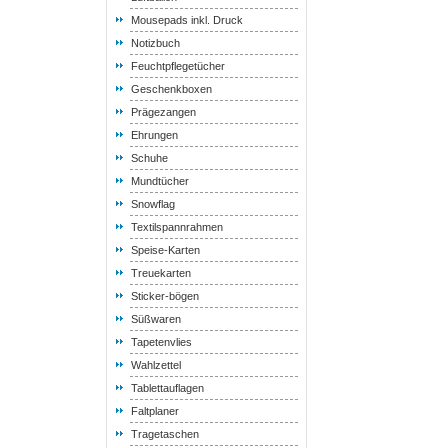
Mousepads inkl. Druck
Notizbuch
Feuchtpflegetücher
Geschenkboxen
Prägezangen
Ehrungen
Schuhe
Mundtücher
Snowflag
Textilspannrahmen
Speise-Karten
Treuekarten
Sticker-bögen
Süßwaren
Tapetenvlies
Wahlzettel
Tablettauflagen
Faltplaner
Tragetaschen