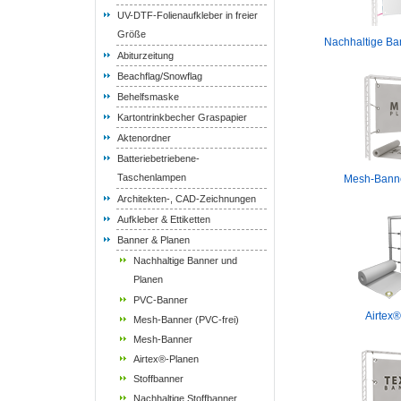
UV-DTF-Folienaufkleber in freier
Größe
Nachhaltige Ba
Abiturzeitung
Beachflag/Snowflag
Behelfsmaske
Kartontrinkbecher Graspapier
Aktenordner
Batteriebetriebene-
Taschenlampen
Mesh-Banne
Architekten-, CAD-Zeichnungen
Aufkleber & Ettiketten
Banner & Planen
Nachhaltige Banner und
Planen
PVC-Banner
Airtex
Mesh-Banner (PVC-frei)
Mesh-Banner
Airtex®-Planen
Stoffbanner
Nachhaltige Stoffbanner