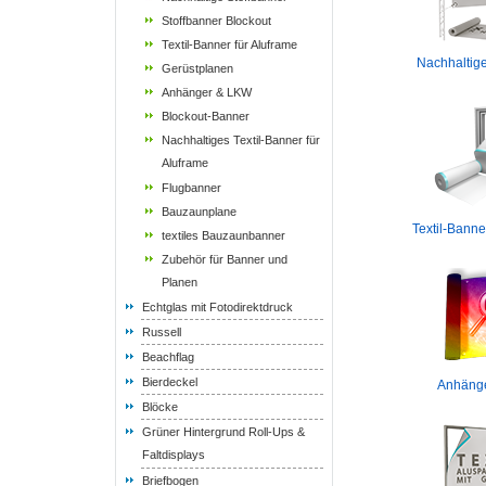
Stoffbanner Blockout
Textil-Banner für Aluframe
Nachhaltige
Gerüstplanen
Anhänger & LKW
Blockout-Banner
Nachhaltiges Textil-Banner für
Aluframe
Flugbanner
Bauzaunplane
Textil-Banne
textiles Bauzaunbanner
Zubehör für Banner und
Planen
Echtglas mit Fotodirektdruck
Russell
Beachflag
Bierdeckel
Anhäng
Blöcke
Grüner Hintergrund Roll-Ups &
Faltdisplays
Briefbogen