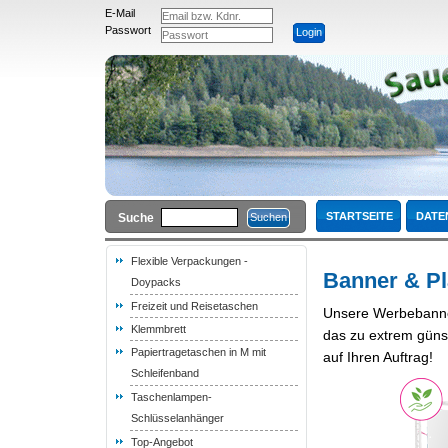
E-Mail
Passwort
STARTSEITE
DATE
Suche
Flexible Verpackungen -
Banner & P
Doypacks
Freizeit und Reisetaschen
Unsere Werbebanne
Klemmbrett
das zu extrem günst
Papiertragetaschen in M mit
auf Ihren Auftrag!
Schleifenband
Taschenlampen-
Schlüsselanhänger
Top-Angebot