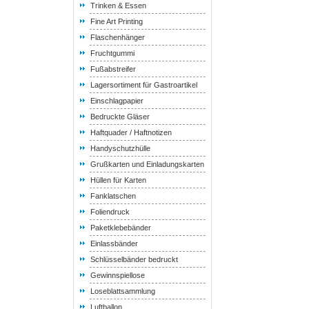
Trinken & Essen
Fine Art Printing
Flaschenhänger
Fruchtgummi
Fußabstreifer
Lagersortiment für Gastroartikel
Einschlagpapier
Bedruckte Gläser
Haftquader / Haftnotizen
Handyschutzhülle
Grußkarten und Einladungskarten
Hüllen für Karten
Fanklatschen
Foliendruck
Paketklebebänder
Einlassbänder
Schlüsselbänder bedruckt
Gewinnspiellose
Loseblattsammlung
Luftballon