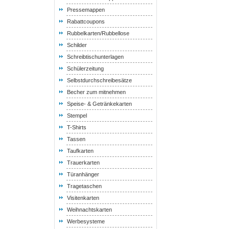
Pressemappen
Rabattcoupons
Rubbelkarten/Rubbellose
Schilder
Schreibtischunterlagen
Schülerzeitung
Selbstdurchschreibesätze
Becher zum mitnehmen
Speise- & Getränkekarten
Stempel
T-Shirts
Tassen
Taufkarten
Trauerkarten
Türanhänger
Tragetaschen
Visitenkarten
Weihnachtskarten
Werbesysteme