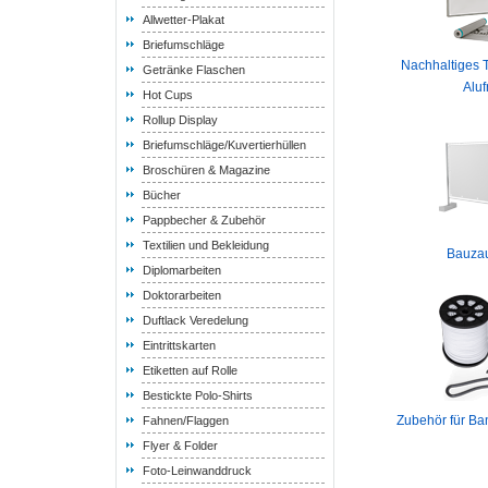
Allwetter-Plakat
Briefumschläge
Nachhaltiges T
Getränke Flaschen
Alu
Hot Cups
Rollup Display
Briefumschläge/Kuvertierhüllen
Broschüren & Magazine
Bücher
Pappbecher & Zubehör
Textilien und Bekleidung
Bauza
Diplomarbeiten
Doktorarbeiten
Duftlack Veredelung
Eintrittskarten
Etiketten auf Rolle
Bestickte Polo-Shirts
Zubehör für Ba
Fahnen/Flaggen
Flyer & Folder
Foto-Leinwanddruck